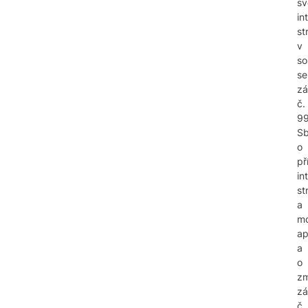
sv
in
st
v
so
se
z
č.
99
Sb
o
př
in
st
a
mo
ap
a
o
z
zá
č.