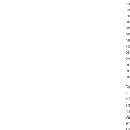
zá
ne
m
pr
po
po
n
ko
př
or
pr
pr
pr
Di
a
in
ag
N
V
91
1