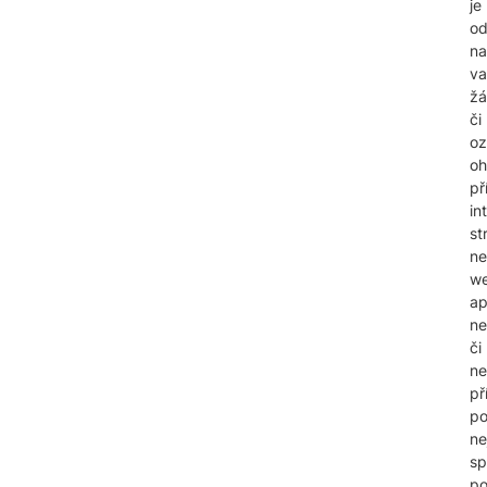
je
o
na
va
žá
či
oz
oh
př
in
st
n
w
ap
ne
či
ne
př
p
ne
sp
p