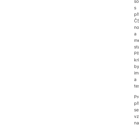
so
s
př
Č
no
a
me
st
Př
kr
by
im
a
te
Pr
př
se
vz
na