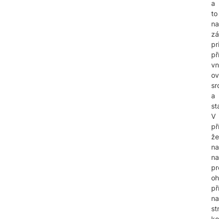
a
to
na
zá
pr
př
vn
ov
sr
a
st
V
př
že
na
na
pr
oh
př
na
st
ko