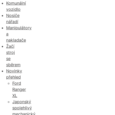
Komunální
vozidlo
Nosiče
nářadí
Manipulátory
a
nakladače
Žačí
stroj
se
sběrem
Novinky
přehled
Ford
Ranger
XL
Japonský
spolehlivý
mechanický