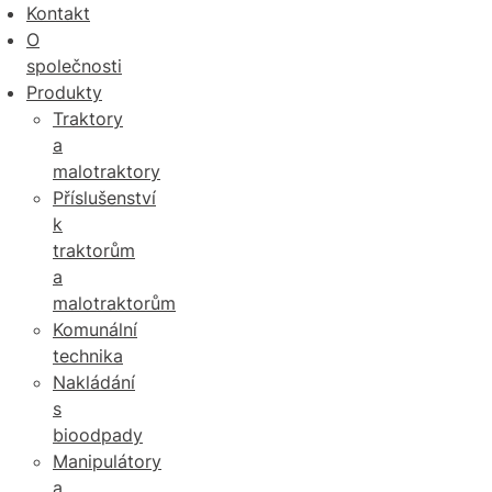
Kontakt
O
společnosti
Produkty
Traktory
a
malotraktory
Příslušenství
k
traktorům
a
malotraktorům
Komunální
technika
Nakládání
s
bioodpady
Manipulátory
a