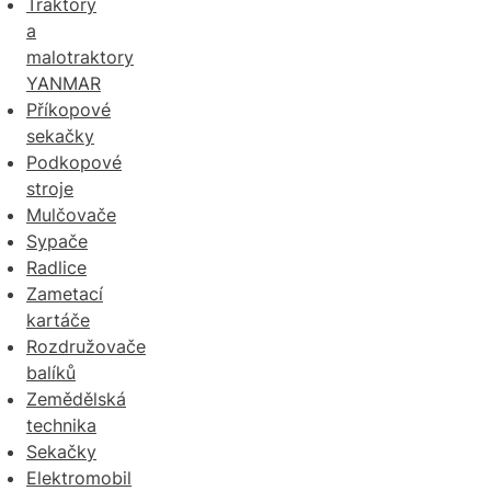
Traktory
a
malotraktory
YANMAR
Příkopové
sekačky
Podkopové
stroje
Mulčovače
Sypače
Radlice
Zametací
kartáče
Rozdružovače
balíků
Zemědělská
technika
Sekačky
Elektromobil