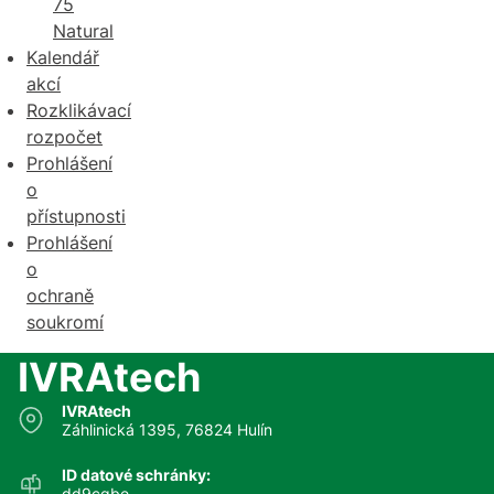
75
Natural
Kalendář
akcí
Rozklikávací
rozpočet
Prohlášení
o
přístupnosti
Prohlášení
o
ochraně
soukromí
IVRAtech
IVRAtech
Záhlinická 1395, 76824 Hulín
ID datové schránky:
dd9cqbe