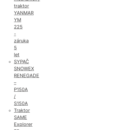
traktor
YANMAR
YM
225
-
záruka
5
let
SYPAČ
SNOWEX
RENEGADE
–
P150A
/
S150A
Traktor
SAME
Explorer