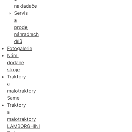
nakladače
Servis
a
prodej
náhradních
dílů
Fotogalerie
Námi
dodané
stroje
Traktory
a
malotraktory
Same
Traktory
a
malotraktory
LAMBORGHINI