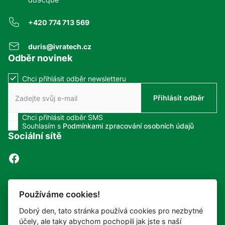
+420 774 713 569
duris@ivratech.cz
Odběr novinek
Chci přihlásit odběr newsletteru
Zaškrtnutím políčka souhlasíte se zasíláním newsletteru.
Přihlásit odběr
Chci přihlásit odběr SMS
Zaškrtnutím políčka souhlasíte se zasíláním SMS.
Souhlasím s
Podmínkami zpracování osobních údajů
Sociální sítě
© 2026
IVRAtech
Všechna práva vyhrazena
Používáme cookies!
Dobrý den, tato stránka používá cookies pro nezbytné
Snadné čtení
účely, ale taky abychom pochopili jak jste s naší